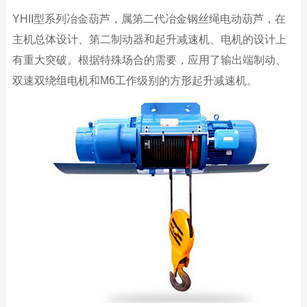
YHII型系列冶金葫芦，属第二代冶金钢丝绳电动葫芦，在
主机总体设计、第二制动器和起升减速机、电机的设计上
有重大突破。根据特殊场合的需要，应用了输出端制动、
双速双绕组电机和M6工作级别的方形起升减速机。