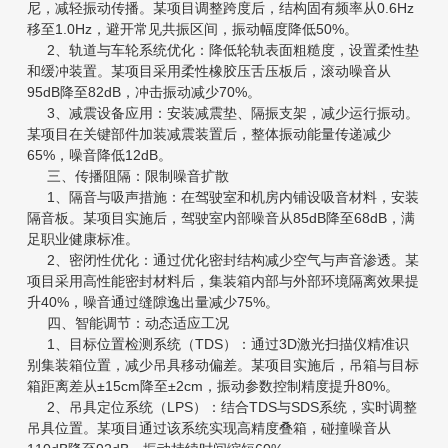
尼，减轻振动传播。某项目调整跨度后，结构固有频率从0.6Hz
移至1.0Hz，避开常见共振区间，振动幅度降低50%。
2、轨道与车轮系统优化：降低轮轨表面粗糙度，设置柔性垫
和缓冲装置。某项目采用柔性橡胶压舌压板后，滚动噪音从
95dB降至82dB，冲击振动减少70%。
3、减震设备应用：安装减震垫、隔振支架，减少运行振动。
某项目在关键部件加装减震装置后，整体振动能量传递减少
65%，噪音降低12dB。
三、传播阻隔：限制噪音扩散
1、隔音与吸声措施：在驾驶室和机房内铺设吸音材料，安装
隔音板。某项目实施后，驾驶室内部噪音从85dB降至68dB，满
足职业健康标准。
2、密闭性优化：通过优化密封结构减少空气与声音渗透。某
项目采用高性能密封材料后，集装箱内部与外部环境隔离效果提
升40%，噪音通过缝隙逸出量减少75%。
四、智能调节：动态适应工况
1、目标位置检测系统（TDS）：通过3D激光扫描仪精准识
别集装箱位置，减少吊具移动偏差。某项目实施后，吊箱与目标
箱距离差从±15cm降至±2cm，振动参数控制精度提升80%。
2、吊具定位系统（LPS）：结合TDS与SDS系统，实时调整
吊具位置。某项目通过该系统实现高精度叠箱，碰撞噪音从