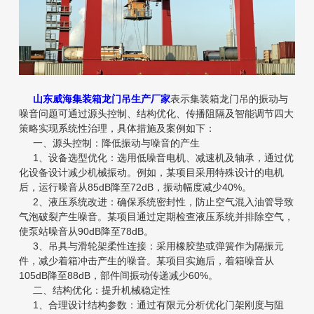
山东威海集装箱龙门吊生产厂家
表示集装箱龙门吊的振动与
噪音问题可通过源头控制、结构优化、传播阻隔及智能调节四大
策略实现系统性治理，具体措施及案例如下：
一、源头控制：降低振动与噪音的产生
1、设备选型优化：选用低噪音电机、减速机及轴承，通过优
化设备设计减少机械振动。例如，某项目采用特殊设计的电机
后，运行噪音从85dB降至72dB，振动幅度减少40%。
2、液压系统改进：确保系统密封性，防止空气混入油管导致
气泡破裂产生噪音。某项目通过定期检查液压系统并排除空气，
使泵站噪音从90dB降至78dB。
3、吊具与滑轮架柔性连接：采用橡胶垫或弹簧作为隔振元
件，减少着箱冲击产生的噪音。某项目实施后，着箱噪音从
105dB降至88dB，部件间振动传递减少60%。
二、结构优化：提升机械稳定性
1、合理设计结构参数：通过有限元分析优化门架刚度与阻