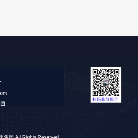
7
com
业园
ll Rights Reserved