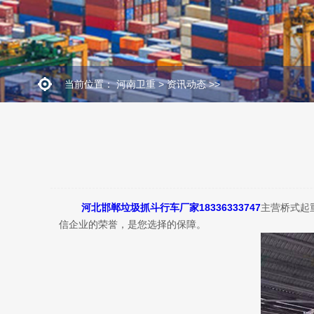
当前位置：
河南卫重
>
资讯动态
>>
河北邯郸垃圾抓斗行车厂家18336333747
主营桥式起
信企业的荣誉，是您选择的保障。