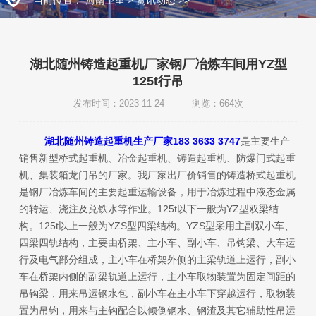
湖北随州铸造起重机厂家钢厂冶炼车间用YZ型
125t行吊
发布时间：2023-11-24 浏览：664次
湖北随州铸造起重机生产厂家183 3633 3747
是主要生产
销售新型桥式起重机、冶金起重机、铸造起重机、防爆门式起重
机、集装箱龙门吊的厂家。我厂家出厂价销售的铸造桥式起重机
是钢厂冶炼车间的主要起重运输设备，用于冶炼过程中液态金属
的转运、浇注及兑铁水等作业。125t以下一般为YZ型双梁结
构。125t以上一般为YZS型四梁结构。YZS型采用主副双小车、
四梁四轨结构，主要由桥架、主小车、副小车、吊钩梁、大车运
行及电气部分组成，主小车在桥架外侧的主梁轨道上运行，副小
车在桥架内侧的副梁轨道上运行，主小车取物装置为固定间距的
吊钩梁，用来吊运钢水包，副小车在主小车下穿越运行，取物装
置为吊钩，用来与主钩配合以倾倒钢水、钢渣及其它辅助性吊运