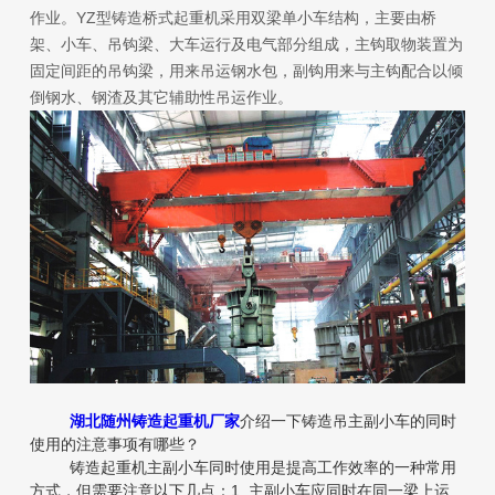
作业。YZ型铸造桥式起重机采用双梁单小车结构，主要由桥
架、小车、吊钩梁、大车运行及电气部分组成，主钩取物装置为
固定间距的吊钩梁，用来吊运钢水包，副钩用来与主钩配合以倾
倒钢水、钢渣及其它辅助性吊运作业。
湖北随州铸造起重机厂家
介绍一下铸造吊主副小车的同时
使用的注意事项有哪些？
铸造起重机主副小车同时使用是提高工作效率的一种常用
方式，但需要注意以下几点：1. 主副小车应同时在同一梁上运