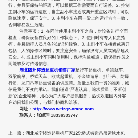
行，并且要保持的距离，可以根据工作需要而自行调整。2. 控制
主副小车的运行速度，当主副小车接近或离开重点区域时，可以
降低速度，保证安全。3. 主副小车在同一梁上的运行方向一致，
否则容易发生危险。
注意事项：1. 在同时使用主副小车之前，对设备进行全面
检查，确保设备在良好的工作状态下。2. 使用时有专人负责指
挥，并且指挥人员具备的知识和经验。3. 主副小车在接近或离开
包括工人的操作区域时，要注意安全，确保没有人员或物品危及
安全。4. 当主副小车同时使用时，保持沟通畅通，确保操作员之
间能够及时传递信息。
湖北随州铸造起重机销售厂家
是行车起重机、单梁航车、
双梁航吊、桥式天车、欧式起重机、冶金铸造吊、抓斗吊、防爆
行吊、龙门吊等起重设备的供应商。质量是我们一贯的准则，诚
信是我们不变的承诺。我们谨遵“严谨认真﹑追求质量﹑不断创
新”的企业精神，用心为广大客户提供服务，热忱欢迎国内外客
户访问我们公司，与我们协商和洽谈。
网址：
http://www.weizqz-crane.com
联系人：张经理 18336333747
上一篇：
湖北咸宁铸造起重机厂家125t桥式铸造吊吊运铁水包