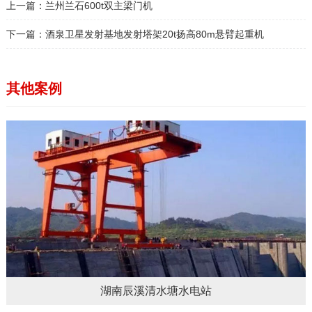
上一篇：
兰州兰石600t双主梁门机
下一篇：
酒泉卫星发射基地发射塔架20t扬高80m悬臂起重机
其他案例
湖南辰溪清水塘水电站